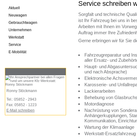
Service schreiben w
Aktuell
Sorgfalt und technische Quali
Neuwagen
ist Ihr Fahrzeug bei uns in 
Gebrauchtwagen
Arbeiten mit Ihnen im Vorwe
Unternehmen
Auftrag immer Ihre Zufriedenh
Werkstatt
Gerne erbringen wir für Sie d
Service
E-Mobilität
Fahrzeugreparatur und Ins
aller Ersatz- und Zubehörte
Haupt- und Abgasuntersu
und nach Absprache)
Ihre Ansprechperson:
Elektronische Achsverme
Karosserie- und Unfallrep
Lackierarbeiten
Ronny Stöckmann
Behebung von Glasbruch
Tel.: 05852 - 2943
Motordiagnose
Fax: 05852 - 1223
Nachrüstung von Sonderau
E-Mail schreiben
Anhängerkupplungen, Stand
Kommunikation, Einrichtun
Wartung der Klimaanlage
Werkstatt-Ersatzfahrzeug